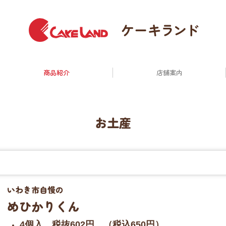
商品紹介
店舗案内
お土産
いわき市自慢
の
めひかりくん
4個入 税抜602円 （税込650円）